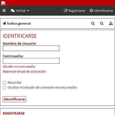
PeruVoley.com
mChat
Registrarse
Identificarse
B
B
Índice general
u
u
IDENTIFICARSE
s
s
Nombre de Usuario:
c
c
a
a
Contraseña:
r
r
Olvidé mi contraseña
Reenviar email de activación
Recordar
Ocultar mi estado de conexión en esta sesión
REGISTRARSE