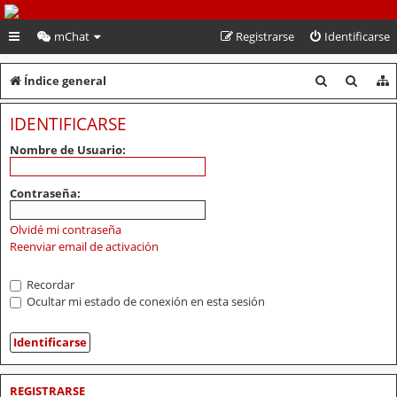
PeruVoley.com
mChat
Registrarse
Identificarse
B
B
Índice general
u
u
IDENTIFICARSE
s
s
Nombre de Usuario:
c
c
a
a
Contraseña:
r
r
Olvidé mi contraseña
Reenviar email de activación
Recordar
Ocultar mi estado de conexión en esta sesión
REGISTRARSE