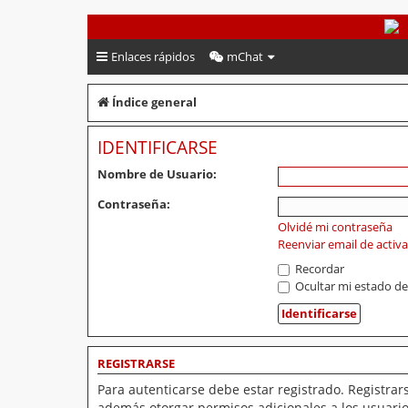
PeruVoley.com
Enlaces rápidos
mChat
Índice general
IDENTIFICARSE
Nombre de Usuario:
Contraseña:
Olvidé mi contraseña
Reenviar email de activ
Recordar
Ocultar mi estado de
REGISTRARSE
Para autenticarse debe estar registrado. Registrar
además otorgar permisos adicionales a los usuarios