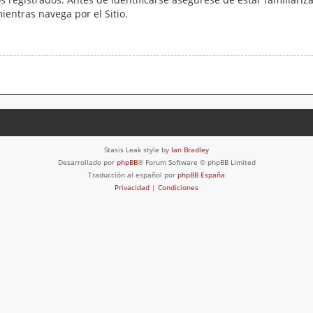
mientras navega por el Sitio.
Stasis Leak style by
Ian Bradley
Desarrollado por
phpBB
® Forum Software © phpBB Limited
Traducción al español por
phpBB España
Privacidad
|
Condiciones