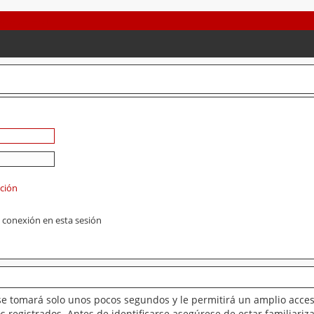
ación
 conexión en esta sesión
se tomará solo unos pocos segundos y le permitirá un amplio acces
 registrados. Antes de identificarse asegúrese de estar familiariz