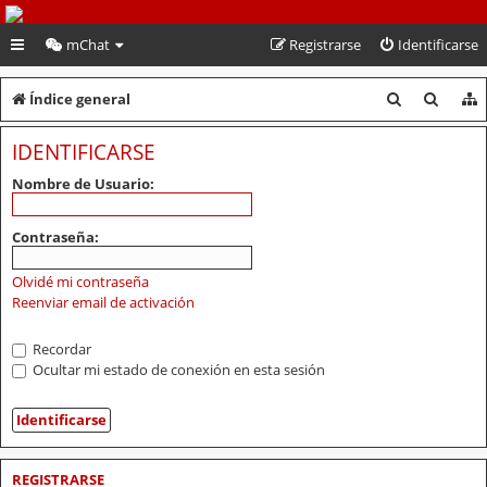
PeruVoley.com
mChat
Registrarse
Identificarse
B
B
Índice general
u
u
IDENTIFICARSE
s
s
Nombre de Usuario:
c
c
a
a
Contraseña:
r
r
Olvidé mi contraseña
Reenviar email de activación
Recordar
Ocultar mi estado de conexión en esta sesión
REGISTRARSE