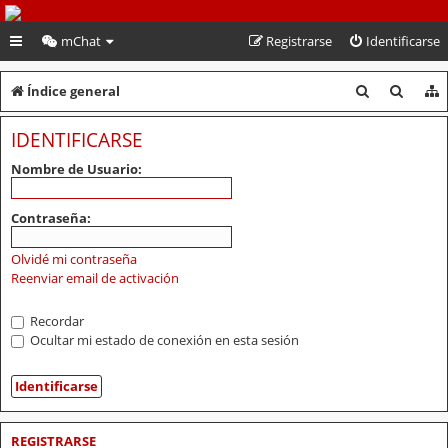
PeruVoley.com
mChat
Registrarse
Identificarse
B
B
Índice general
u
u
IDENTIFICARSE
s
s
Nombre de Usuario:
c
c
a
a
Contraseña:
r
r
Olvidé mi contraseña
Reenviar email de activación
Recordar
Ocultar mi estado de conexión en esta sesión
REGISTRARSE