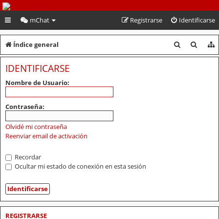
PeruVoley.com
mChat
Registrarse
Identificarse
B
B
Índice general
u
u
IDENTIFICARSE
s
s
Nombre de Usuario:
c
c
a
a
Contraseña:
r
r
Olvidé mi contraseña
Reenviar email de activación
Recordar
Ocultar mi estado de conexión en esta sesión
REGISTRARSE