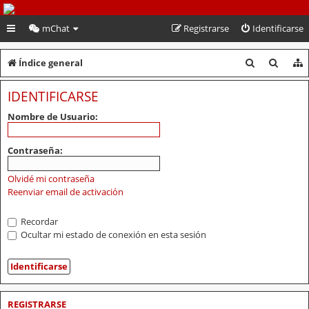
PeruVoley.com
mChat
Registrarse
Identificarse
B
B
Índice general
u
u
IDENTIFICARSE
s
s
Nombre de Usuario:
c
c
a
a
Contraseña:
r
r
Olvidé mi contraseña
Reenviar email de activación
Recordar
Ocultar mi estado de conexión en esta sesión
REGISTRARSE