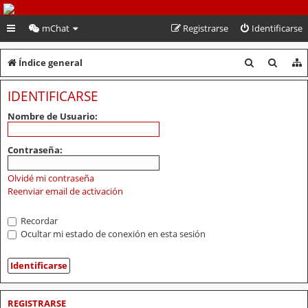
PeruVoley.com
mChat
Registrarse
Identificarse
B
B
Índice general
u
u
IDENTIFICARSE
s
s
Nombre de Usuario:
c
c
a
a
Contraseña:
r
r
Olvidé mi contraseña
Reenviar email de activación
Recordar
Ocultar mi estado de conexión en esta sesión
REGISTRARSE