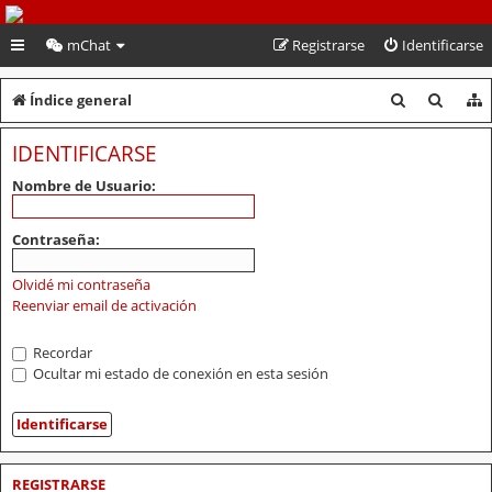
PeruVoley.com
mChat
Registrarse
Identificarse
B
B
Índice general
u
u
IDENTIFICARSE
s
s
Nombre de Usuario:
c
c
a
a
Contraseña:
r
r
Olvidé mi contraseña
Reenviar email de activación
Recordar
Ocultar mi estado de conexión en esta sesión
REGISTRARSE