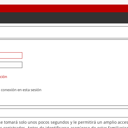
ación
 conexión en esta sesión
se tomará solo unos pocos segundos y le permitirá un amplio acces
 registrados. Antes de identificarse asegúrese de estar familiariz