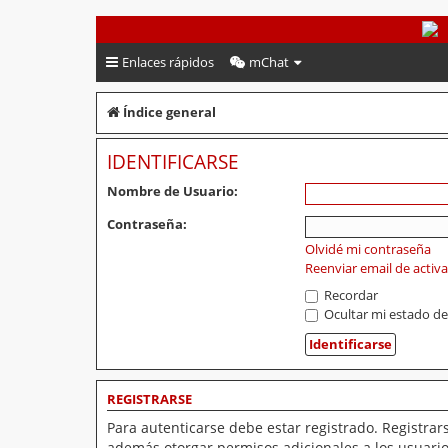
PeruVoley.com
Enlaces rápidos
mChat
Índice general
IDENTIFICARSE
Nombre de Usuario:
Contraseña:
Olvidé mi contraseña
Reenviar email de activ
Recordar
Ocultar mi estado de
REGISTRARSE
Para autenticarse debe estar registrado. Registrar
además otorgar permisos adicionales a los usuarios