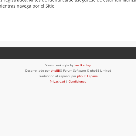
mientras navega por el Sitio.
Stasis Leak style by
Ian Bradley
Desarrollado por
phpBB
® Forum Software © phpBB Limited
Traducción al español por
phpBB España
Privacidad
|
Condiciones