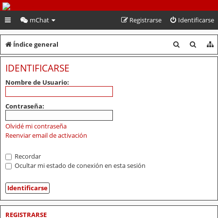
PeruVoley.com
mChat
Registrarse
Identificarse
B
B
Índice general
u
u
IDENTIFICARSE
s
s
Nombre de Usuario:
c
c
a
a
Contraseña:
r
r
Olvidé mi contraseña
Reenviar email de activación
Recordar
Ocultar mi estado de conexión en esta sesión
REGISTRARSE