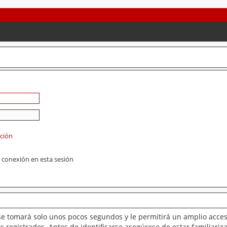
ación
 conexión en esta sesión
se tomará solo unos pocos segundos y le permitirá un amplio acces
 registrados. Antes de identificarse asegúrese de estar familiariz