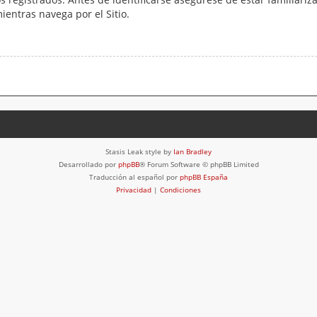
mientras navega por el Sitio.
Stasis Leak style by
Ian Bradley
Desarrollado por
phpBB
® Forum Software © phpBB Limited
Traducción al español por
phpBB España
Privacidad
|
Condiciones