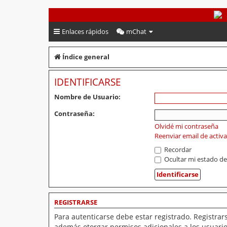
PeruVoley.com
Enlaces rápidos
mChat
Índice general
IDENTIFICARSE
Nombre de Usuario:
Contraseña:
Olvidé mi contraseña
Reenviar email de activ
Recordar
Ocultar mi estado de
REGISTRARSE
Para autenticarse debe estar registrado. Registrar
además otorgar permisos adicionales a los usuarios