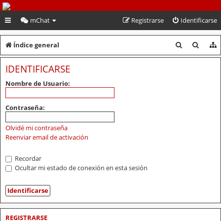
PeruVoley.com
mChat
Registrarse
Identificarse
B
B
Índice general
u
u
IDENTIFICARSE
s
s
Nombre de Usuario:
c
c
a
a
Contraseña:
r
r
Olvidé mi contraseña
Reenviar email de activación
Recordar
Ocultar mi estado de conexión en esta sesión
REGISTRARSE