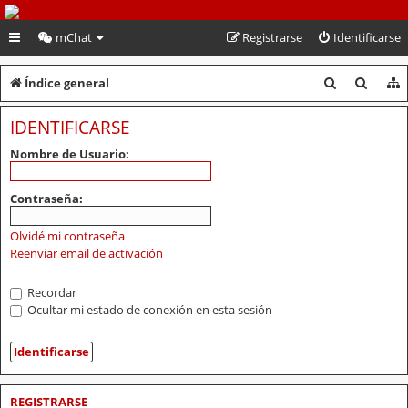
PeruVoley.com
mChat
Registrarse
Identificarse
B
B
Índice general
u
u
IDENTIFICARSE
s
s
Nombre de Usuario:
c
c
a
a
Contraseña:
r
r
Olvidé mi contraseña
Reenviar email de activación
Recordar
Ocultar mi estado de conexión en esta sesión
REGISTRARSE