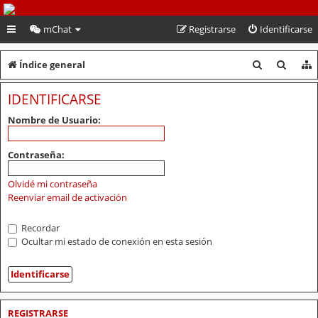
PeruVoley.com
mChat
Registrarse
Identificarse
B
B
Índice general
u
u
IDENTIFICARSE
s
s
Nombre de Usuario:
c
c
a
a
Contraseña:
r
r
Olvidé mi contraseña
Reenviar email de activación
Recordar
Ocultar mi estado de conexión en esta sesión
REGISTRARSE