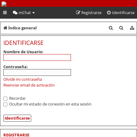
PeruVoley.com
mChat
Registrarse
Identificarse
B
B
Índice general
u
u
IDENTIFICARSE
s
s
Nombre de Usuario:
c
c
a
a
Contraseña:
r
r
Olvidé mi contraseña
Reenviar email de activación
Recordar
Ocultar mi estado de conexión en esta sesión
REGISTRARSE