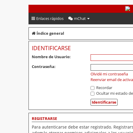
PeruVoley.com
Enlaces rápidos
mChat
Índice general
IDENTIFICARSE
Nombre de Usuario:
Contraseña:
Olvidé mi contraseña
Reenviar email de activ
Recordar
Ocultar mi estado de
REGISTRARSE
Para autenticarse debe estar registrado. Registrar
además otorgar permisos adicionales a los usuarios