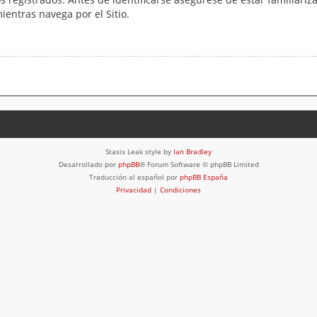
mientras navega por el Sitio.
Stasis Leak style by
Ian Bradley
Desarrollado por
phpBB
® Forum Software © phpBB Limited
Traducción al español por
phpBB España
Privacidad
|
Condiciones