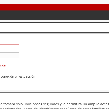
ación
 conexión en esta sesión
se tomará solo unos pocos segundos y le permitirá un amplio acces
 registrados. Antes de identificarse asegúrese de estar familiariz