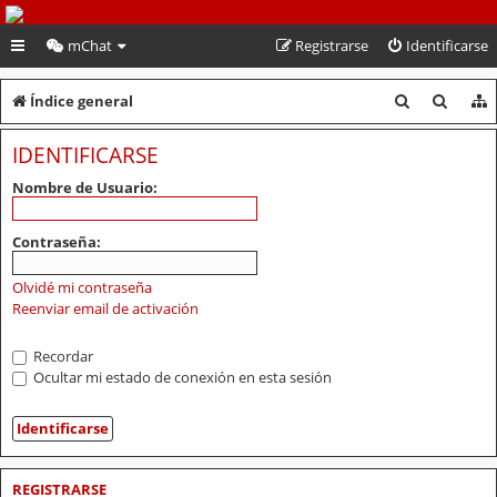
PeruVoley.com
mChat
Registrarse
Identificarse
B
B
Índice general
u
u
IDENTIFICARSE
s
s
Nombre de Usuario:
c
c
a
a
Contraseña:
r
r
Olvidé mi contraseña
Reenviar email de activación
Recordar
Ocultar mi estado de conexión en esta sesión
REGISTRARSE