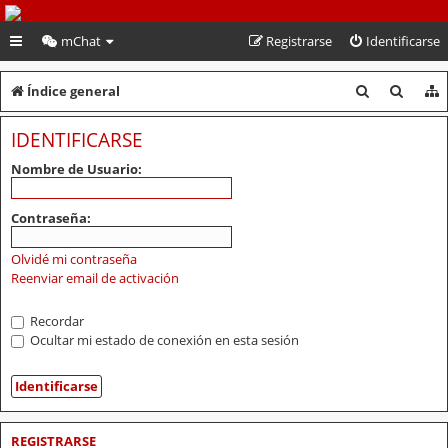
PeruVoley.com
mChat
Registrarse
Identificarse
B
B
Índice general
u
u
IDENTIFICARSE
s
s
Nombre de Usuario:
c
c
a
a
Contraseña:
r
r
Olvidé mi contraseña
Reenviar email de activación
Recordar
Ocultar mi estado de conexión en esta sesión
REGISTRARSE