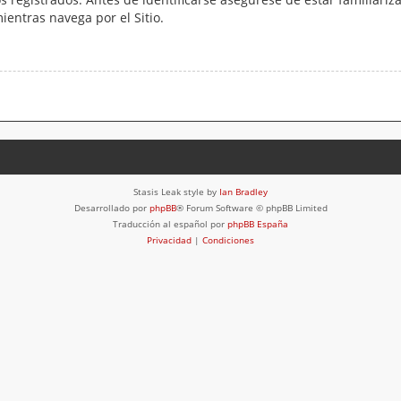
mientras navega por el Sitio.
Stasis Leak style by
Ian Bradley
Desarrollado por
phpBB
® Forum Software © phpBB Limited
Traducción al español por
phpBB España
Privacidad
|
Condiciones