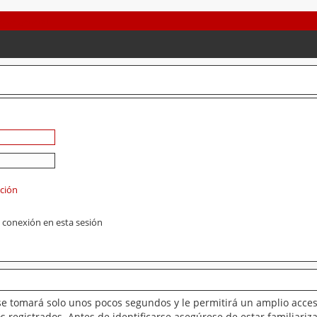
ación
 conexión en esta sesión
se tomará solo unos pocos segundos y le permitirá un amplio acces
 registrados. Antes de identificarse asegúrese de estar familiariz