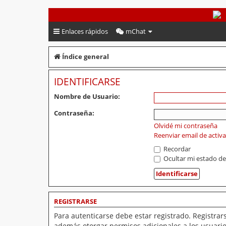
PeruVoley.com
Enlaces rápidos
mChat
Índice general
IDENTIFICARSE
Nombre de Usuario:
Contraseña:
Olvidé mi contraseña
Reenviar email de activ
Recordar
Ocultar mi estado de
REGISTRARSE
Para autenticarse debe estar registrado. Registrar
además otorgar permisos adicionales a los usuarios