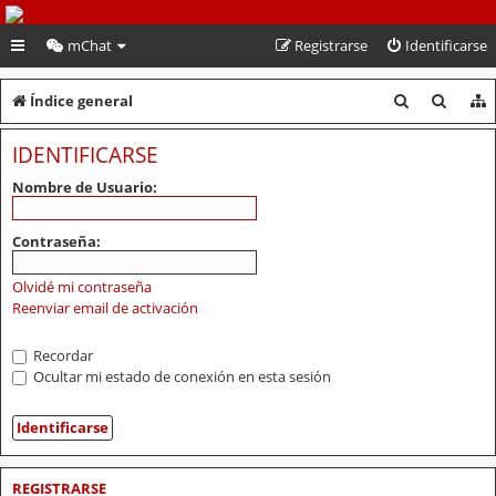
PeruVoley.com
mChat
Registrarse
Identificarse
B
B
Índice general
u
u
IDENTIFICARSE
s
s
Nombre de Usuario:
c
c
a
a
Contraseña:
r
r
Olvidé mi contraseña
Reenviar email de activación
Recordar
Ocultar mi estado de conexión en esta sesión
REGISTRARSE