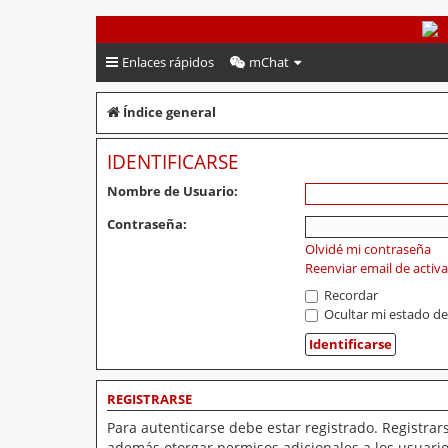
PeruVoley.com
Enlaces rápidos
mChat
Índice general
IDENTIFICARSE
Nombre de Usuario:
Contraseña:
Olvidé mi contraseña
Reenviar email de activ
Recordar
Ocultar mi estado de
REGISTRARSE
Para autenticarse debe estar registrado. Registrar
además otorgar permisos adicionales a los usuarios