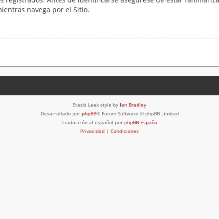
mientras navega por el Sitio.
Stasis Leak style by
Ian Bradley
Desarrollado por
phpBB
® Forum Software © phpBB Limited
Traducción al español por
phpBB España
Privacidad
|
Condiciones