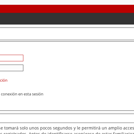
ación
 conexión en esta sesión
se tomará solo unos pocos segundos y le permitirá un amplio acces
 registrados. Antes de identificarse asegúrese de estar familiariz