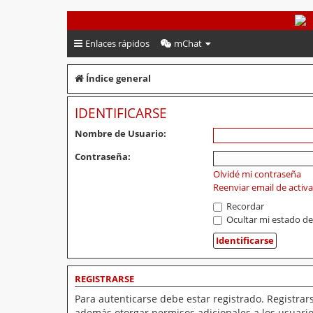
PeruVoley.com
Enlaces rápidos
mChat
Índice general
IDENTIFICARSE
Nombre de Usuario:
Contraseña:
Olvidé mi contraseña
Reenviar email de activ
Recordar
Ocultar mi estado de
REGISTRARSE
Para autenticarse debe estar registrado. Registrar
además otorgar permisos adicionales a los usuarios