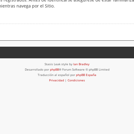
mientras navega por el Sitio.
Stasis Leak style by
Ian Bradley
Desarrollado por
phpBB
® Forum Software © phpBB Limited
Traducción al español por
phpBB España
Privacidad
|
Condiciones