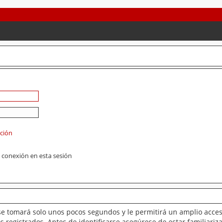
ación
 conexión en esta sesión
se tomará solo unos pocos segundos y le permitirá un amplio acces
 registrados. Antes de identificarse asegúrese de estar familiariz