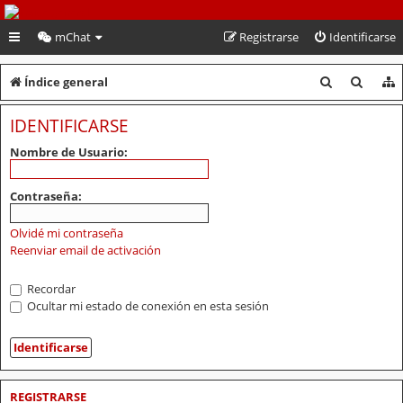
PeruVoley.com
mChat
Registrarse
Identificarse
B
B
Índice general
u
u
IDENTIFICARSE
s
s
Nombre de Usuario:
c
c
a
a
Contraseña:
r
r
Olvidé mi contraseña
Reenviar email de activación
Recordar
Ocultar mi estado de conexión en esta sesión
REGISTRARSE