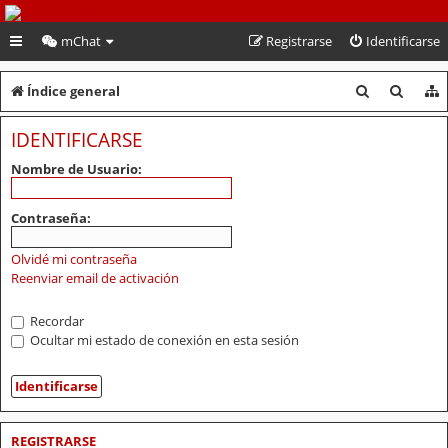
PeruVoley.com
mChat
Registrarse
Identificarse
B
B
Índice general
u
u
IDENTIFICARSE
s
s
Nombre de Usuario:
c
c
a
a
Contraseña:
r
r
Olvidé mi contraseña
Reenviar email de activación
Recordar
Ocultar mi estado de conexión en esta sesión
REGISTRARSE