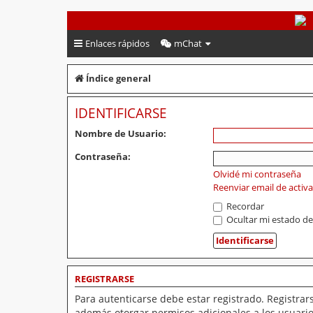
PeruVoley.com
Enlaces rápidos
mChat
Índice general
IDENTIFICARSE
Nombre de Usuario:
Contraseña:
Olvidé mi contraseña
Reenviar email de activ
Recordar
Ocultar mi estado de
REGISTRARSE
Para autenticarse debe estar registrado. Registrar
además otorgar permisos adicionales a los usuarios