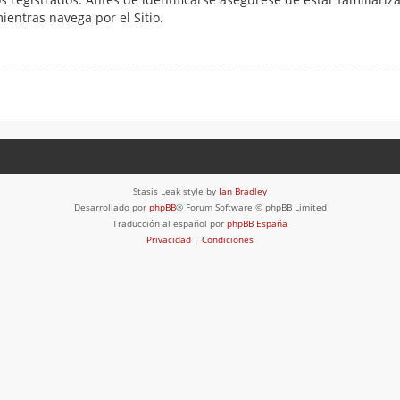
mientras navega por el Sitio.
Stasis Leak style by
Ian Bradley
Desarrollado por
phpBB
® Forum Software © phpBB Limited
Traducción al español por
phpBB España
Privacidad
|
Condiciones