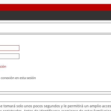
ación
 conexión en esta sesión
se tomará solo unos pocos segundos y le permitirá un amplio acces
 registrados. Antes de identificarse asegúrese de estar familiariz