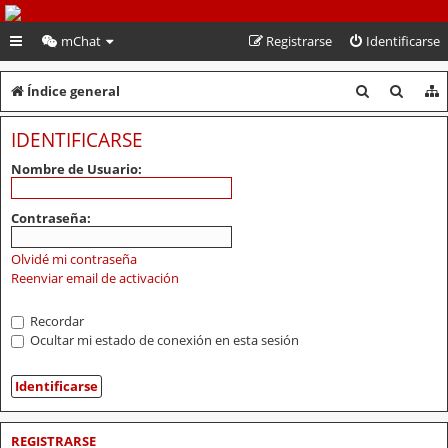
PeruVoley.com
mChat
Registrarse
Identificarse
B
B
Índice general
u
u
IDENTIFICARSE
s
s
Nombre de Usuario:
c
c
a
a
Contraseña:
r
r
Olvidé mi contraseña
Reenviar email de activación
Recordar
Ocultar mi estado de conexión en esta sesión
REGISTRARSE