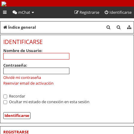
PeruVoley.com
mChat
Registrarse
Identificarse
B
B
Índice general
u
u
IDENTIFICARSE
s
s
Nombre de Usuario:
c
c
a
a
Contraseña:
r
r
Olvidé mi contraseña
Reenviar email de activación
Recordar
Ocultar mi estado de conexión en esta sesión
REGISTRARSE