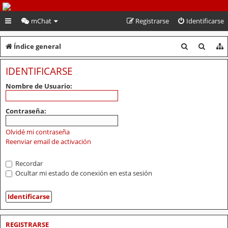
PeruVoley.com
mChat
Registrarse
Identificarse
B
B
Índice general
u
u
IDENTIFICARSE
s
s
Nombre de Usuario:
c
c
a
a
Contraseña:
r
r
Olvidé mi contraseña
Reenviar email de activación
Recordar
Ocultar mi estado de conexión en esta sesión
REGISTRARSE