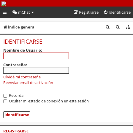
PeruVoley.com
mChat
Registrarse
Identificarse
B
B
Índice general
u
u
IDENTIFICARSE
s
s
Nombre de Usuario:
c
c
a
a
Contraseña:
r
r
Olvidé mi contraseña
Reenviar email de activación
Recordar
Ocultar mi estado de conexión en esta sesión
REGISTRARSE