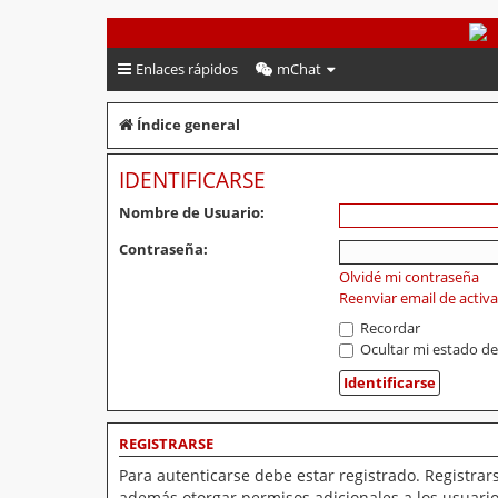
PeruVoley.com
Enlaces rápidos
mChat
Índice general
IDENTIFICARSE
Nombre de Usuario:
Contraseña:
Olvidé mi contraseña
Reenviar email de activ
Recordar
Ocultar mi estado de
REGISTRARSE
Para autenticarse debe estar registrado. Registrar
además otorgar permisos adicionales a los usuarios