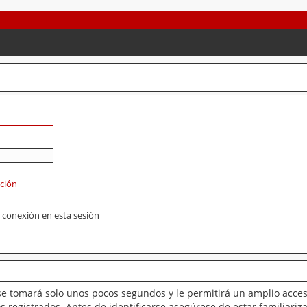
ación
 conexión en esta sesión
se tomará solo unos pocos segundos y le permitirá un amplio acces
 registrados. Antes de identificarse asegúrese de estar familiariz