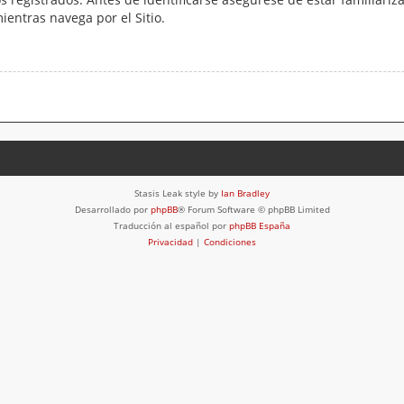
mientras navega por el Sitio.
Stasis Leak style by
Ian Bradley
Desarrollado por
phpBB
® Forum Software © phpBB Limited
Traducción al español por
phpBB España
Privacidad
|
Condiciones