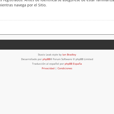
mientras navega por el Sitio.
Stasis Leak style by
Ian Bradley
Desarrollado por
phpBB
® Forum Software © phpBB Limited
Traducción al español por
phpBB España
Privacidad
|
Condiciones