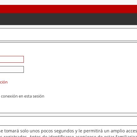
ación
 conexión en esta sesión
se tomará solo unos pocos segundos y le permitirá un amplio acces
 registrados. Antes de identificarse asegúrese de estar familiariz