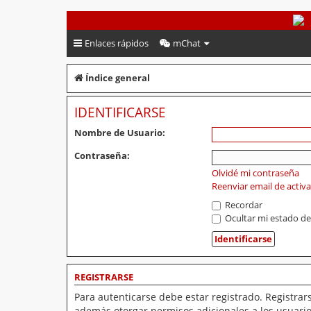
PeruVoley.com
Enlaces rápidos
mChat
Índice general
IDENTIFICARSE
Nombre de Usuario:
Contraseña:
Olvidé mi contraseña
Reenviar email de activ
Recordar
Ocultar mi estado de
REGISTRARSE
Para autenticarse debe estar registrado. Registrar
además otorgar permisos adicionales a los usuarios