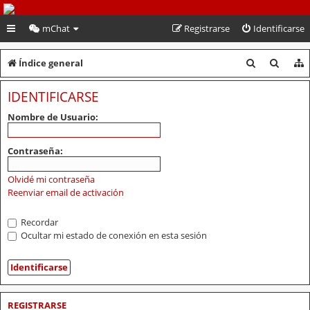
PeruVoley.com
mChat
Registrarse
Identificarse
B
B
Índice general
u
u
IDENTIFICARSE
s
s
Nombre de Usuario:
c
c
a
a
Contraseña:
r
r
Olvidé mi contraseña
Reenviar email de activación
Recordar
Ocultar mi estado de conexión en esta sesión
REGISTRARSE