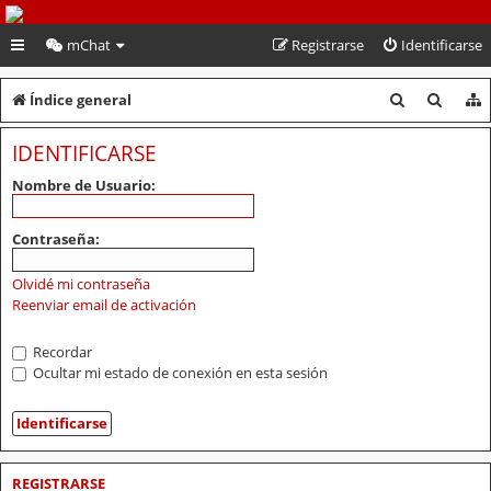
PeruVoley.com
mChat
Registrarse
Identificarse
B
B
Índice general
u
u
IDENTIFICARSE
s
s
Nombre de Usuario:
c
c
a
a
Contraseña:
r
r
Olvidé mi contraseña
Reenviar email de activación
Recordar
Ocultar mi estado de conexión en esta sesión
REGISTRARSE