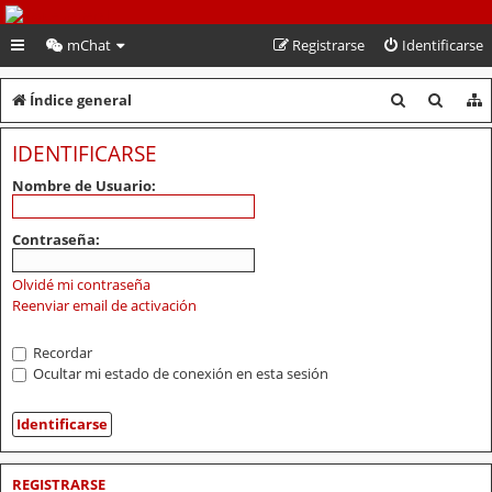
PeruVoley.com
mChat
Registrarse
Identificarse
B
B
Índice general
u
u
IDENTIFICARSE
s
s
Nombre de Usuario:
c
c
a
a
Contraseña:
r
r
Olvidé mi contraseña
Reenviar email de activación
Recordar
Ocultar mi estado de conexión en esta sesión
REGISTRARSE