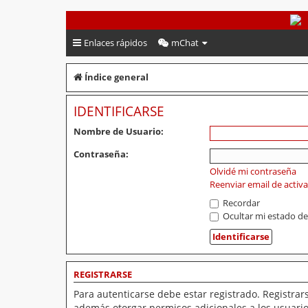
PeruVoley.com
Enlaces rápidos
mChat
Índice general
IDENTIFICARSE
Nombre de Usuario:
Contraseña:
Olvidé mi contraseña
Reenviar email de activ
Recordar
Ocultar mi estado de
REGISTRARSE
Para autenticarse debe estar registrado. Registrar
además otorgar permisos adicionales a los usuarios