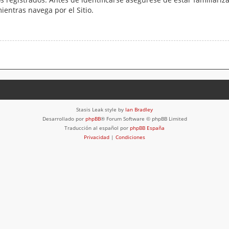
mientras navega por el Sitio.
Stasis Leak style by
Ian Bradley
Desarrollado por
phpBB
® Forum Software © phpBB Limited
Traducción al español por
phpBB España
Privacidad
|
Condiciones