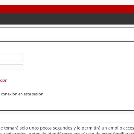
ación
 conexión en esta sesión
se tomará solo unos pocos segundos y le permitirá un amplio acces
 registrados. Antes de identificarse asegúrese de estar familiariz