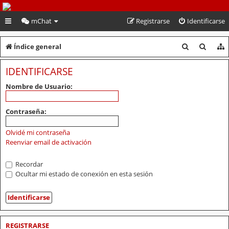
PeruVoley.com
mChat
Registrarse
Identificarse
B
B
Índice general
u
u
IDENTIFICARSE
s
s
Nombre de Usuario:
c
c
a
a
Contraseña:
r
r
Olvidé mi contraseña
Reenviar email de activación
Recordar
Ocultar mi estado de conexión en esta sesión
REGISTRARSE