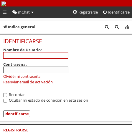
PeruVoley.com
mChat
Registrarse
Identificarse
B
B
Índice general
u
u
IDENTIFICARSE
s
s
Nombre de Usuario:
c
c
a
a
Contraseña:
r
r
Olvidé mi contraseña
Reenviar email de activación
Recordar
Ocultar mi estado de conexión en esta sesión
REGISTRARSE