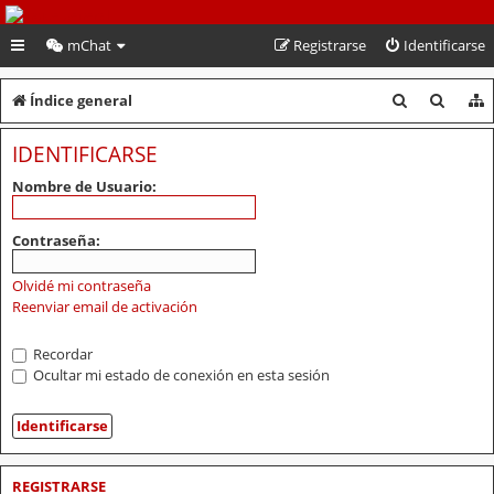
PeruVoley.com
mChat
Registrarse
Identificarse
B
B
Índice general
u
u
IDENTIFICARSE
s
s
Nombre de Usuario:
c
c
a
a
Contraseña:
r
r
Olvidé mi contraseña
Reenviar email de activación
Recordar
Ocultar mi estado de conexión en esta sesión
REGISTRARSE