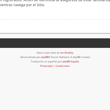
mientras navega por el Sitio.
Stasis Leak style by
Ian Bradley
Desarrollado por
phpBB
® Forum Software © phpBB Limited
Traducción al español por
phpBB España
Privacidad
|
Condiciones