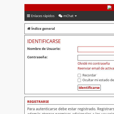
PeruVoley.com
Enlaces rápidos
mChat
Índice general
IDENTIFICARSE
Nombre de Usuario:
Contraseña:
Olvidé mi contraseña
Reenviar email de activ
Recordar
Ocultar mi estado de
REGISTRARSE
Para autenticarse debe estar registrado. Registrar
además otorgar permisos adicionales a los usuarios