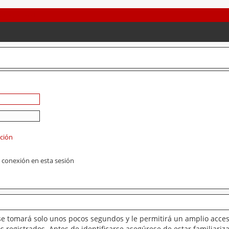
ación
 conexión en esta sesión
se tomará solo unos pocos segundos y le permitirá un amplio acces
 registrados. Antes de identificarse asegúrese de estar familiariz