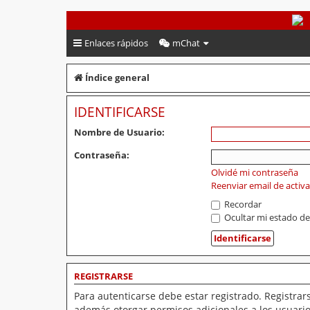
PeruVoley.com
Enlaces rápidos
mChat
Índice general
IDENTIFICARSE
Nombre de Usuario:
Contraseña:
Olvidé mi contraseña
Reenviar email de activ
Recordar
Ocultar mi estado de
REGISTRARSE
Para autenticarse debe estar registrado. Registrar
además otorgar permisos adicionales a los usuarios