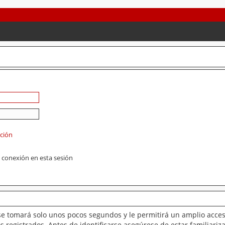
ación
 conexión en esta sesión
se tomará solo unos pocos segundos y le permitirá un amplio acces
 registrados. Antes de identificarse asegúrese de estar familiariz