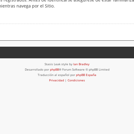
mientras navega por el Sitio.
Stasis Leak style by
Ian Bradley
Desarrollado por
phpBB
® Forum Software © phpBB Limited
Traducción al español por
phpBB España
Privacidad
|
Condiciones