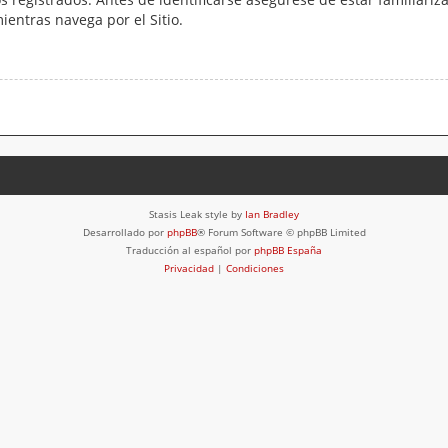
mientras navega por el Sitio.
Stasis Leak style by
Ian Bradley
Desarrollado por
phpBB
® Forum Software © phpBB Limited
Traducción al español por
phpBB España
Privacidad
|
Condiciones