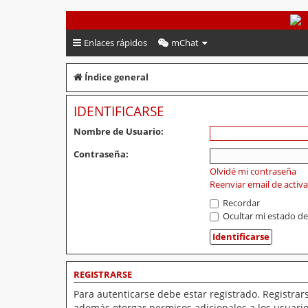
PeruVoley.com
Enlaces rápidos
mChat
Índice general
IDENTIFICARSE
Nombre de Usuario:
Contraseña:
Olvidé mi contraseña
Reenviar email de activ
Recordar
Ocultar mi estado de
REGISTRARSE
Para autenticarse debe estar registrado. Registrar
además otorgar permisos adicionales a los usuarios