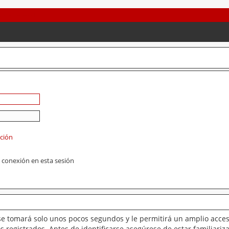
ación
 conexión en esta sesión
se tomará solo unos pocos segundos y le permitirá un amplio acces
 registrados. Antes de identificarse asegúrese de estar familiariz