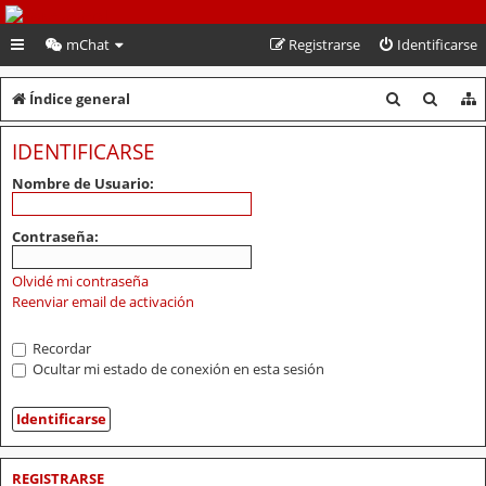
PeruVoley.com
mChat
Registrarse
Identificarse
B
B
Índice general
u
u
IDENTIFICARSE
s
s
Nombre de Usuario:
c
c
a
a
Contraseña:
r
r
Olvidé mi contraseña
Reenviar email de activación
Recordar
Ocultar mi estado de conexión en esta sesión
REGISTRARSE