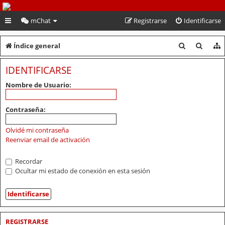
PeruVoley.com
mChat
Registrarse
Identificarse
B
B
Índice general
u
u
IDENTIFICARSE
s
s
Nombre de Usuario:
c
c
a
a
Contraseña:
r
r
Olvidé mi contraseña
Reenviar email de activación
Recordar
Ocultar mi estado de conexión en esta sesión
REGISTRARSE