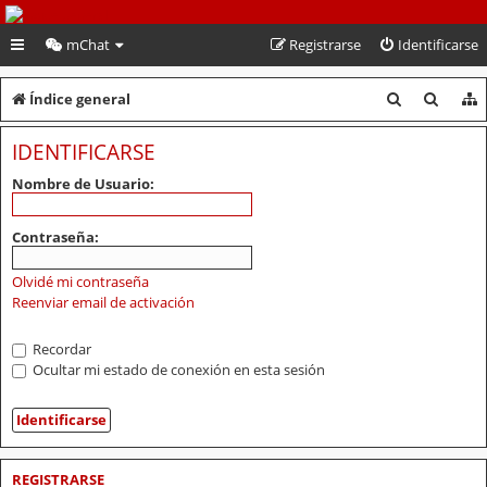
PeruVoley.com
mChat
Registrarse
Identificarse
B
B
Índice general
u
u
IDENTIFICARSE
s
s
Nombre de Usuario:
c
c
a
a
Contraseña:
r
r
Olvidé mi contraseña
Reenviar email de activación
Recordar
Ocultar mi estado de conexión en esta sesión
REGISTRARSE