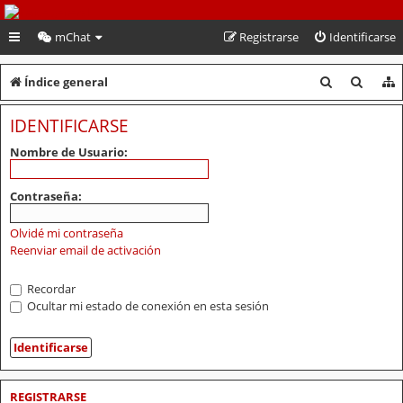
PeruVoley.com
mChat
Registrarse
Identificarse
B
B
Índice general
u
u
IDENTIFICARSE
s
s
Nombre de Usuario:
c
c
a
a
Contraseña:
r
r
Olvidé mi contraseña
Reenviar email de activación
Recordar
Ocultar mi estado de conexión en esta sesión
REGISTRARSE