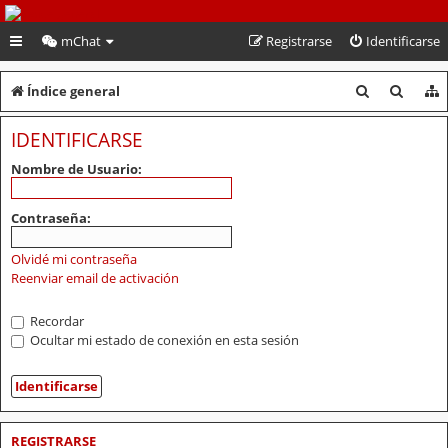
PeruVoley.com
mChat
Registrarse
Identificarse
B
B
Índice general
u
u
IDENTIFICARSE
s
s
Nombre de Usuario:
c
c
a
a
Contraseña:
r
r
Olvidé mi contraseña
Reenviar email de activación
Recordar
Ocultar mi estado de conexión en esta sesión
REGISTRARSE