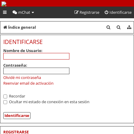
PeruVoley.com
mChat
Registrarse
Identificarse
B
B
Índice general
u
u
IDENTIFICARSE
s
s
Nombre de Usuario:
c
c
a
a
Contraseña:
r
r
Olvidé mi contraseña
Reenviar email de activación
Recordar
Ocultar mi estado de conexión en esta sesión
REGISTRARSE