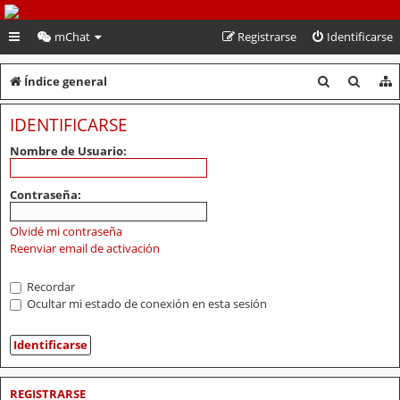
PeruVoley.com
mChat
Registrarse
Identificarse
B
B
Índice general
u
u
IDENTIFICARSE
s
s
Nombre de Usuario:
c
c
a
a
Contraseña:
r
r
Olvidé mi contraseña
Reenviar email de activación
Recordar
Ocultar mi estado de conexión en esta sesión
REGISTRARSE