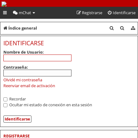
PeruVoley.com
mChat
Registrarse
Identificarse
B
B
Índice general
u
u
IDENTIFICARSE
s
s
Nombre de Usuario:
c
c
a
a
Contraseña:
r
r
Olvidé mi contraseña
Reenviar email de activación
Recordar
Ocultar mi estado de conexión en esta sesión
REGISTRARSE